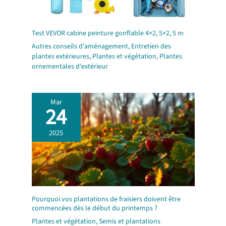
Test VEVOR cabine peinture gonflable 4×2, 5×2, 5 m
Autres conseils d'aménagement
,
Entretien des
plantes extérieures
,
Plantes et végétation
,
Plantes
ornementales d'extérieur
Mar
24
2025
Pourquoi vos plantations de fraisiers doivent être
commencées dès le début du printemps ?
Plantes et végétation
,
Semis et plantations