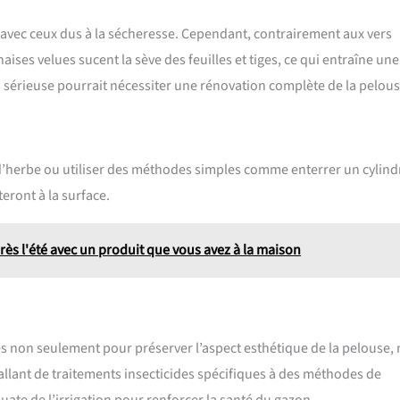
vec ceux dus à la sécheresse. Cependant, contrairement aux vers
ises velues sucent la sève des feuilles et tiges, ce qui entraîne une
n sérieuse pourrait nécessiter une rénovation complète de la pelous
s d’herbe ou utiliser des méthodes simples comme enterrer un cylind
eront à la surface.
près l'été avec un produit que vous avez à la maison
mes non seulement pour préserver l’aspect esthétique de la pelouse,
allant de traitements insecticides spécifiques à des méthodes de
ate de l’irrigation pour renforcer la santé du gazon.