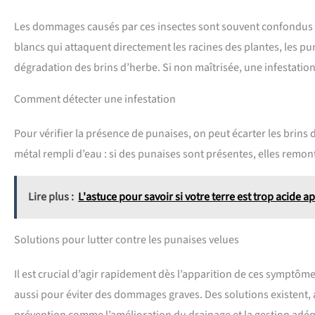
Les dommages causés par ces insectes sont souvent confondus a
blancs qui attaquent directement les racines des plantes, les puna
dégradation des brins d’herbe. Si non maîtrisée, une infestatio
Comment détecter une infestation
Pour vérifier la présence de punaises, on peut écarter les brin
métal rempli d’eau : si des punaises sont présentes, elles remont
Lire plus :
L'astuce pour savoir si votre terre est trop acide a
Solutions pour lutter contre les punaises velues
Il est crucial d’agir rapidement dès l’apparition de ces symptô
aussi pour éviter des dommages graves. Des solutions existent, 
prévention comme l’amélioration du drainage et la gestion adéqu