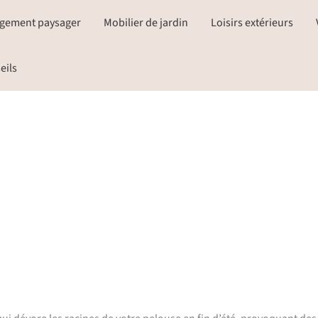
gement paysager
Mobilier de jardin
Loisirs extérieurs
eils