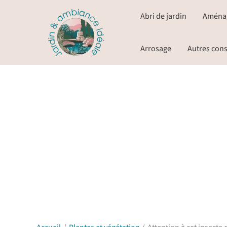
Aller
Abri de jardin
Aména
au
contenu
Arrosage
Autres cons