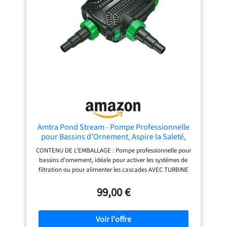
Amtra Pond Stream - Pompe Professionnelle
pour Bassins d'Ornement, Aspire la Saleté,
10000 L/H - 6,0 m - 80 W - Câble des 10 m
CONTENU DE L'EMBALLAGE : Pompe professionnelle pour
bassins d'ornement, idéale pour activer les systèmes de
filtration ou pour alimenter les cascades AVEC TURBINE
SPIRAL: Turbine spiralée Vortex qui permet l'aspiration de
particules jusqu'à 7-8mm. Poteau en céramique.
99,00 €
Protection électronique du moteur en cas d'utilisation à
sec ou de blocage de la roue gANDE SURFACE
D'ASPIRATION : Conception rectangulaire pour avoir la