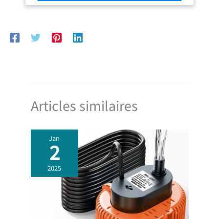
plus gande surface d'aspiration possible. Ouverture simple
sans outils gâce aux 4 clips rapides MODE DOUBLE
ASPIRATION : Double mode d'installation Wet & Dry ,
aspiration directe de l'eau de l'ensemble de la
couverture/gille ou aspiration directe d'un tuyau.
Raccords fournis pour flexibles scalar hose holder pour
tuyaux de diamètre 25 / 32 / 38 mm (1″ - 1″ 1/4 - 1″ 1/2)
CAPACITÉ ET PUISSANCE : Débit 10 000 l/h - hauteur
manométrique 6,0 m - consommation 80 W - longueur
câble 10 m
Articles similaires
Jan
2
2025