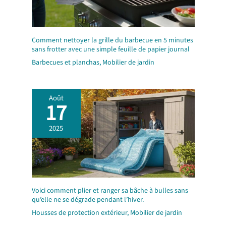
Comment nettoyer la grille du barbecue en 5 minutes
sans frotter avec une simple feuille de papier journal
Barbecues et planchas
,
Mobilier de jardin
Août
17
2025
Voici comment plier et ranger sa bâche à bulles sans
qu’elle ne se dégrade pendant l’hiver.
Housses de protection extérieur
,
Mobilier de jardin