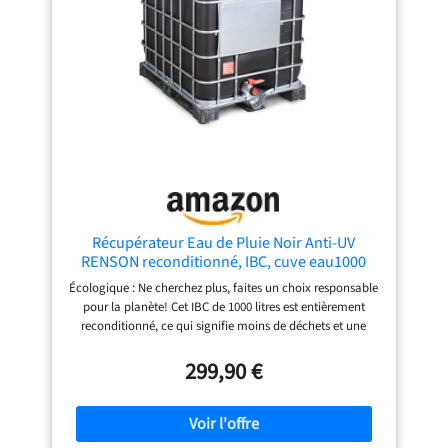
Récupérateur Eau de Pluie Noir Anti-UV
RENSON reconditionné, IBC, cuve eau1000
litres, réservoir Eau de Pluie, Citerne Eau
Écologique : Ne cherchez plus, faites un choix responsable
pour la planète! Cet IBC de 1000 litres est entièrement
reconditionné, ce qui signifie moins de déchets et une
utilisation optimale des ressources. Grâce à cette initiative,
vous participez à la réduction de la production de
299,90 €
plastique et à la limitation de la consommation
énergétique associée à la fabrication de nouveaux
conteneurs. Durable : Revêtement noir anti-UV pour une
longévité accrue. Votre IBC est spécialement conçu pour