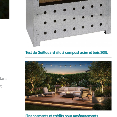
Test du Guillouard silo à compost acier et bois 200L
 dans
t
Financements et crédits pour aménagements