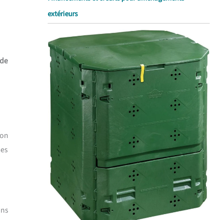
extérieurs
 de
son
mes
ans