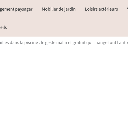
gement paysager
Mobilier de jardin
Loisirs extérieurs
eils
uilles dans la piscine : le geste malin et gratuit qui change tout l’au