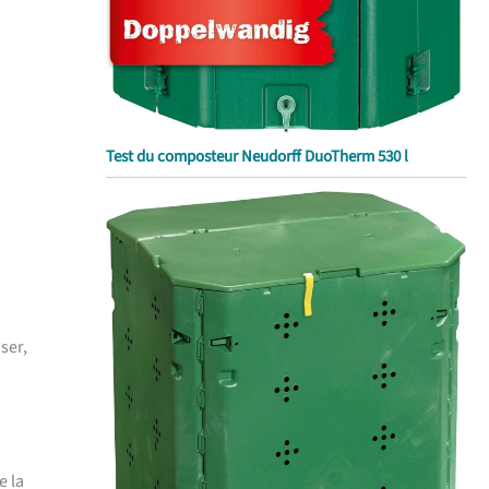
Test du composteur Neudorff DuoTherm 530 l
iser,
e la